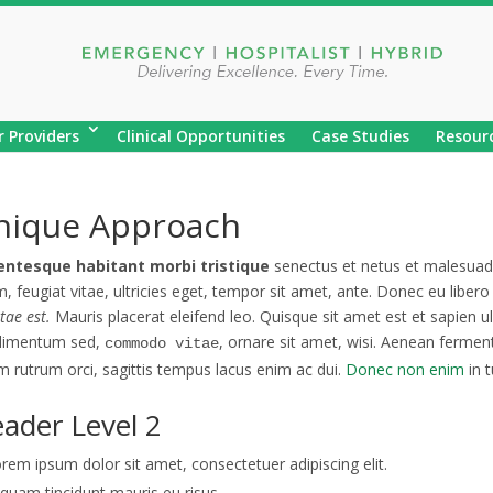
r Providers
Clinical Opportunities
Case Studies
Resour
nique Approach
entesque habitant morbi tristique
senectus et netus et malesuada
, feugiat vitae, ultricies eget, tempor sit amet, ante. Donec eu lib
tae est.
Mauris placerat eleifend leo. Quisque sit amet est et sapien u
dimentum sed,
, ornare sit amet, wisi. Aenean fermen
commodo vitae
m rutrum orci, sagittis tempus lacus enim ac dui.
Donec non enim
in t
ader Level 2
rem ipsum dolor sit amet, consectetuer adipiscing elit.
iquam tincidunt mauris eu risus.