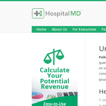
Home
About Us
For Executives
Fo
U
Pell
quam
mi vi
con
ipsu
He
Lo
Al