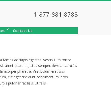
1-877-881-8783
ces
Contact Us
 fames ac turpis egestas. Vestibulum tortor
ero sit amet quam egestas semper.
Aenean ultricies
llamcorper pharetra. Vestibulum erat wisi,
tum, elit eget tincidunt condimentum, eros
urpis pulvinar facilisis. Ut felis.