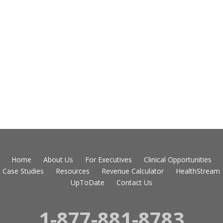
Home
About Us
For Executives
Clinical Opportunities
Case Studies
Resources
Revenue Calculator
HealthStream
UpToDate
Contact Us
1-877-881-8783